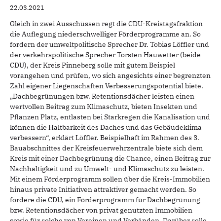
22.03.2021
Gleich in zwei Ausschüssen regt die CDU-Kreistagsfraktion
die Auflegung niederschwelliger Förderprogramme an. So
fordern der umweltpolitische Sprecher Dr. Tobias Löffler und
der verkehrspolitische Sprecher Torsten Hauwetter (beide
CDU), der Kreis Pinneberg solle mit gutem Beispiel
vorangehen und prüfen, wo sich angesichts einer begrenzten
Zahl eigener Liegenschaften Verbesserungspotential biete.
„Dachbegrünungen bzw. Retentionsdächer leisten einen
wertvollen Beitrag zum Klimaschutz, bieten Insekten und
Pflanzen Platz, entlasten bei Starkregen die Kanalisation und
können die Haltbarkeit des Daches und das Gebäudeklima
verbessern“, erklärt Löffler. Beispielhaft im Rahmen des 3.
Bauabschnittes der Kreisfeuerwehrzentrale biete sich dem
Kreis mit einer Dachbegrünung die Chance, einen Beitrag zur
Nachhaltigkeit und zu Umwelt- und Klimaschutz zu leisten.
Mit einem Förderprogramm sollen über die Kreis-Immobilien
hinaus private Initiativen attraktiver gemacht werden. So
fordere die CDU, ein Förderprogramm für Dachbegrünung
bzw. Retentionsdächer von privat genutzten Immobilien
sowie für solche von Vereinen und Verbänden. Darüber solle