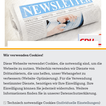
26.03.2020
Wir verwenden Cookies!
Aktueller Newsletter der CDU-
Kreistagsfraktion
Diese Webseite verwendet Cookies, die notwendig sind, um die
Webseite zu nutzen. Weiterhin verwenden wir Dienste von
Die CDU-Kreistagsfraktion berichtet Neues und
Drittanbietern, die uns helfen, unser Webangebot zu
Interessantes aus dem Pinneberger Kreistag.
verbessern (Website-Optimierung). Für die Verwendung
Ausgabe 18 | März 2020
bestimmter Dienste, benötigen wir Ihre Einwilligung. Ihre
Einwilligung können Sie jederzeit widerrufen. Weitere
Informationen finden Sie in unserer Datenschutzerklärung.
Technisch notwendige Cookies (
Individuelle Einstellungen
)