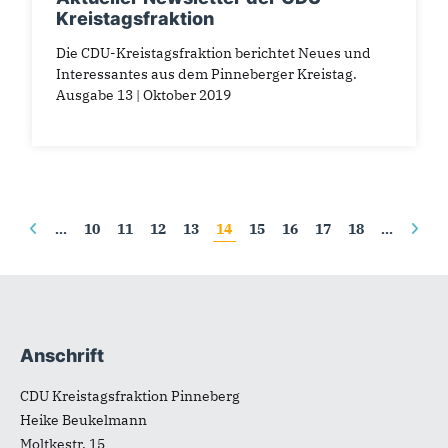
Kreistagsfraktion
Die CDU-Kreistagsfraktion berichtet Neues und
Interessantes aus dem Pinneberger Kreistag.
Ausgabe 13 | Oktober 2019
Seiten
…
10
11
12
13
14
15
16
17
18
…
Anschrift
Fußbereich
CDU Kreistagsfraktion Pinneberg
Heike Beukelmann
Moltkestr. 15