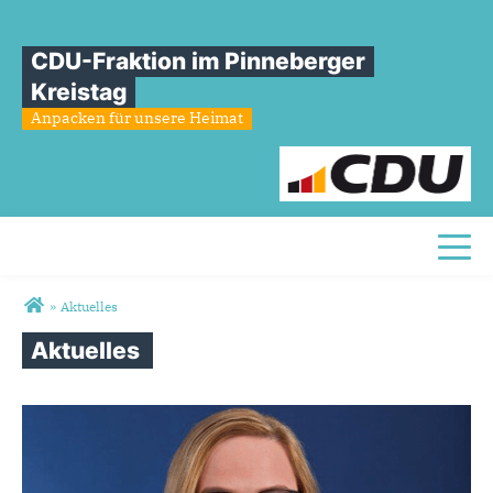
CDU-Fraktion im Pinneberger
Kreistag
Anpacken für unsere Heimat
Toggl
Sie sind hier
»
Aktuelles
Aktuelles