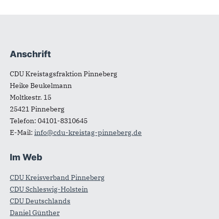
Anschrift
Fußbereich
CDU Kreistagsfraktion Pinneberg
Heike Beukelmann
Moltkestr. 15
25421
Pinneberg
Telefon:
04101-8310645
E-Mail:
info@cdu-kreistag-pinneberg.de
Im Web
CDU Kreisverband Pinneberg
CDU Schleswig-Holstein
CDU Deutschlands
Daniel Günther