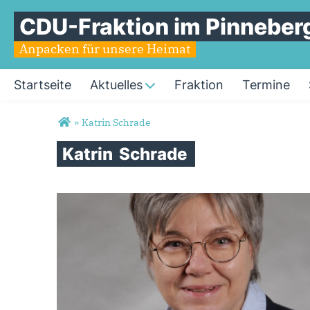
CDU-Fraktion im Pinneberg
Anpacken für unsere Heimat
Startseite
Aktuelles
Fraktion
Termine
Sie sind hier
»
Katrin Schrade
Katrin
Schrade